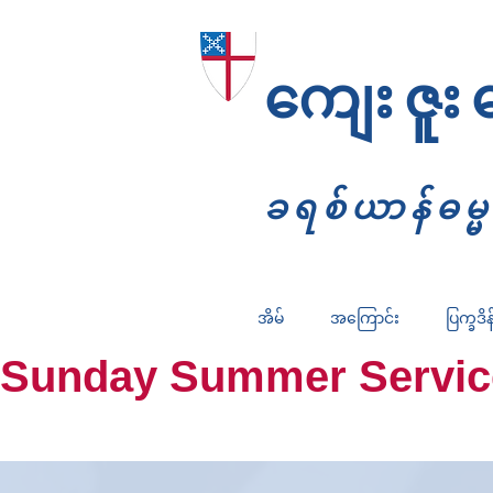
ကျေးဇူး
ခရစ်ယာန်ဓမ
အိမ်
အကြောင်း
ပြက္ခဒိန
Sunday Summer Services: