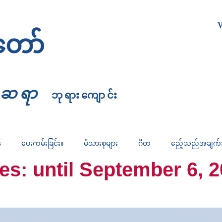
W
တော်
္မဆရာ
ဘုရားကျောင်း
်
ပေးကမ်းခြင်း။
မိသားစုများ
ဂီတ
ဧည့်သည်အချက
 until September 6, 2026