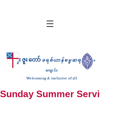
ကျေးဇူးတော်
ခရစ်ယာန်ဓမ္မဆရာ
ဘုရား
ကျောင်း
Welcoming & inclusive of all
Sunday Summer Services: until S