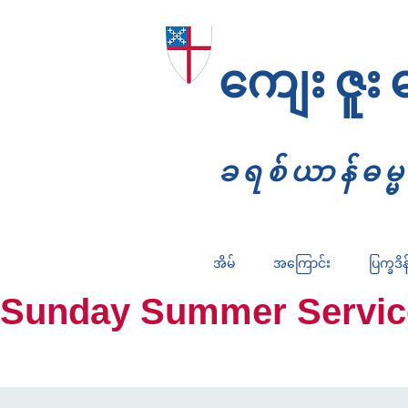
ကျေးဇူး
ခရစ်ယာန်ဓမ
အိမ်
အကြောင်း
ပြက္ခဒိန
Sunday Summer Services: