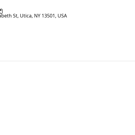
၄၅
abeth St, Utica, NY 13501, USA
Grace Church၊
Utica၊ NY