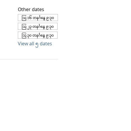
Other dates
ဩ ၁၆ တနင်္ဂနွေ ၉:၃၀
ဩ ၂၃ တနင်္ဂနွေ ၉:၃၀
ဩ ၃၀ တနင်္ဂနွေ ၉:၃၀
View all ၅ dates