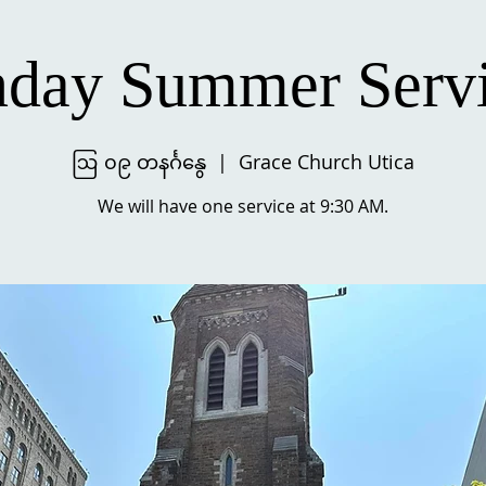
day Summer Serv
ဩ ၀၉ တနင်္ဂနွေ
  |  
Grace Church Utica
We will have one service at 9:30 AM.