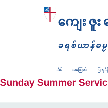
ကျေးဇူး
ခရစ်ယာန်ဓမ
အိမ်
အကြောင်း
ပြက္ခဒိန
Sunday Summer Services: