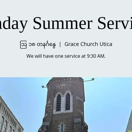
day Summer Serv
ဩ ၁၈ တနင်္ဂနွေ
  |  
Grace Church Utica
We will have one service at 9:30 AM.