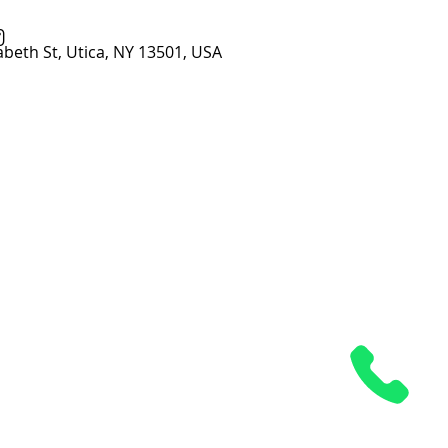
၅
abeth St, Utica, NY 13501, USA
Grace Church၊
Utica၊ NY
6 Elizabeth လမ်း
Utica၊ NY 13501
၃၁၅-၇၃၃-၇၅၇၅
office@gracechurchutica.org