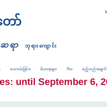
W
တော်
္မဆရာ
ဘုရားကျောင်း
်
ပေးကမ်းခြင်း။
မိသားစုများ
ဂီတ
ဧည့်သည်အချက
 until September 6, 2026