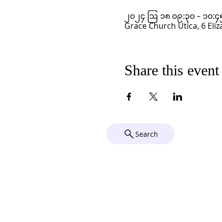
၂၀၂၄ ဩ ၁၈ ၀၉:၃၀ – ၁၀:၄
Grace Church Utica, 6 Eliz
Share this event
Search