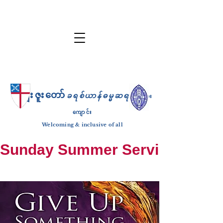
ကျေးဇူးတော်
ခရစ်ယာန်ဓမ္မဆရာ
ဘုရား
ကျောင်း
Welcoming & inclusive of all
Sunday Summer Services: until S