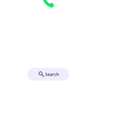
Grace Church၊
Utica၊ NY
© 2024 Grace Church Utica,
NY။ ဘုန်းဘုန်းတို့ ဝင်ရောက်လာ
ခဲ့သည်။
Wix
Search