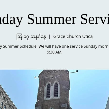
day Summer Serv
ဩ ၁၇ တနင်္ဂနွေ
  |  
Grace Church Utica
y Summer Schedule: We will have one service Sunday morni
9:30 AM.