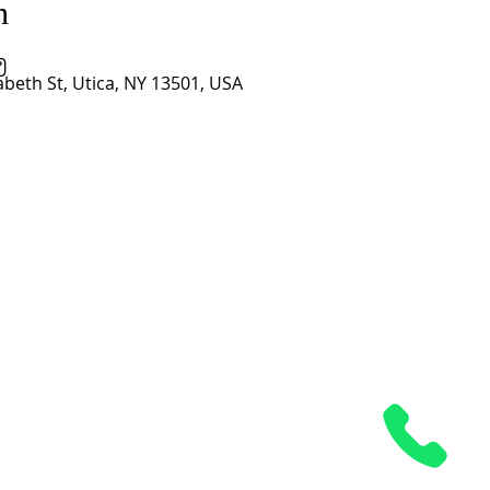
n
၅
abeth St, Utica, NY 13501, USA
Grace Church၊
Utica၊ NY
6 Elizabeth လမ်း
Utica၊ NY 13501
၃၁၅-၇၃၃-၇၅၇၅