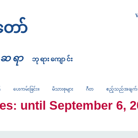
W
တော်
္မဆရာ
ဘုရားကျောင်း
်
ပေးကမ်းခြင်း။
မိသားစုများ
ဂီတ
ဧည့်သည်အချက
 until September 6, 2026