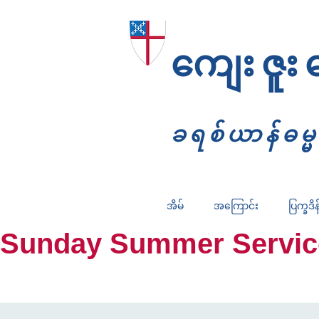
ကျေးဇူး
ခရစ်ယာန်ဓမ
အိမ်
အကြောင်း
ပြက္ခဒိန
Sunday Summer Services: